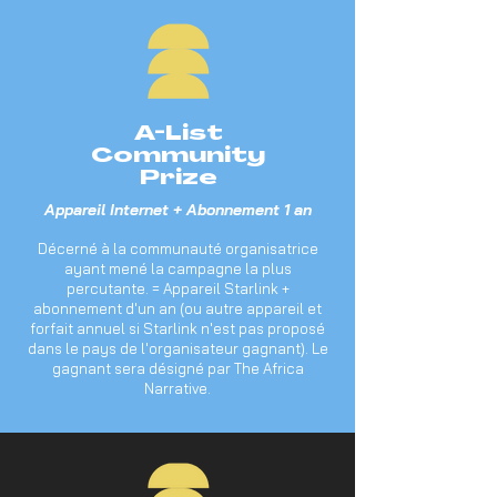
A-List
Community
Prize
Appareil Internet + Abonnement 1 an
Décerné à la communauté organisatrice
ayant mené la campagne la plus
percutante. = Appareil Starlink +
abonnement d'un an (ou autre appareil et
forfait annuel si Starlink n'est pas proposé
dans le pays de l'organisateur gagnant). Le
gagnant sera désigné par The Africa
Narrative.