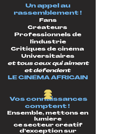
Un appel au
rassemblement !
Fans
Créateurs
Professionnels de
l'industrie
Critiques de cinéma
Universitaires
et tous ceux qui aiment
et défendent
LE CINÉMA AFRICAIN
Vos connaissances
comptent !
​​Ensemble, mettons en
lumière
ce secteur créatif
d’exception sur