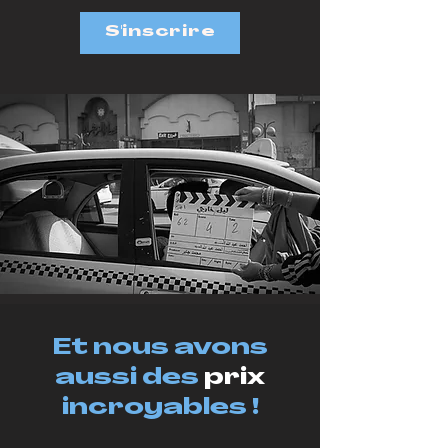
S'inscrire
Et nous avons
aussi des
prix
incroyables !