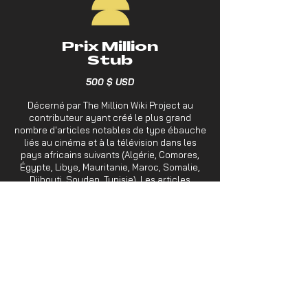
Prix Million
Stub
500 $ USD
Décerné par The Million Wiki Project au
contributeur ayant créé le plus grand
nombre d'articles notables de type ébauche
liés au cinéma et à la télévision dans les
pays africains suivants (Algérie, Comores,
Égypte, Libye, Mauritanie, Maroc, Somalie,
Djibouti, Soudan, Tunisie). Les articles
doivent être clairement en rapport avec la
thématique d’AfroCreatives WikiProject+film
et démontrer une notoriété encyclopédique.
Les contributions doivent être rédigées dans
au moins une des six langues cibles du
projet : arabe, français, anglais, espagnol,
russe ou chinois.