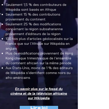
Seulement 1,5 % des contributeurs de
Wikipédia sont basés en Afrique
Seulement 15 % des contributions
proviennent du continent.
Seulement 25 % des modifications
concernant la région subsaharienne
proviennent d'éditeurs de la région
100 fois plus d'articles géolocalisés sur la
France que sur l'Afrique sur Wikipédia en
anglais
Plus de modifications proviennent de Hong
Kong chaque trimestre que de l’ensemble
du continent africain sur la même période.
Aux États-Unis, moins de 1 % des éditeurs
de Wikipédia s'identifient comme noirs ou
afro-américains.
En savoir plus
sur le fossé du
cinéma et de la télévision africains
sur Wikipédia
Lire ici