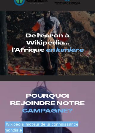
De l’écran à
Wikipédia…
l’Afrique
en lumière
POURQUOI
REJOINDRE NOTRE
CAMPAGNE?
Wikipédia, moteur de la connaissance
mondiale