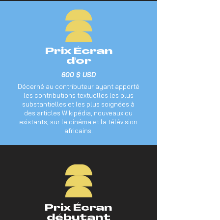
Prix Écran
d'or
600 $ USD
Décerné au contributeur ayant apporté
les contributions textuelles les plus
substantielles et les plus soignées à
des articles Wikipédia, nouveaux ou
existants, sur le cinéma et la télévision
africains.
Prix Écran
débutant