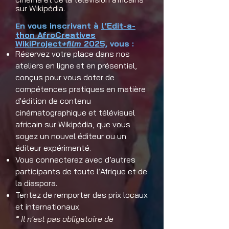
sur Wikipédia.
n vous inscrivant à
l’Edit-a-
E
thon AfroCreatives
WikiProject
+film
2025,
vous :​
Réservez votre place dans nos
ateliers en ligne et en présentiel,
conçus pour vous doter de
compétences pratiques en matière
d'édition de contenu
cinématographique et télévisuel
africain sur Wikipédia, que vous
soyez un nouvel éditeur ou un
éditeur expérimenté.
Vous connecterez avec d’autres
participants de toute l’Afrique et de
la diaspora.
Tentez de remporter des prix locaux
et internationaux. ​
* Il n'est pas obligatoire de