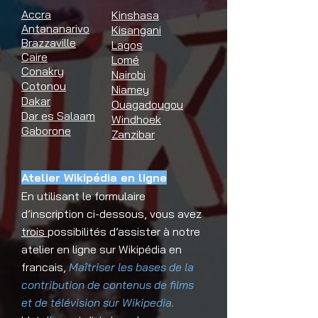
Accra
Kinshasa
Antananarivo
Kisangani
Brazzaville
Lagos
Caire
Lomé
Conakry
Nairobi
Cotonou
Niamey
Dakar
Ouagadougou
Dar es Salaam
Windhoek
Gaborone
Zanzibar
Atelier Wikipédia en ligne
En utilisant le formulaire
d’inscription ci-dessous, vous avez
trois
possibilités d’assister à notre
atelier en ligne sur Wikipédia en
francais,
Maîtriser les bases de la
contribution de contenus de films
et de télévision sur Wikipedia.