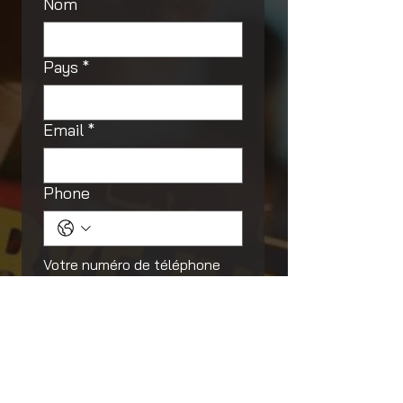
Nom
Pays
*
Email
*
Phone
Votre numéro de téléphone 
sera utilisé uniquement pour 
les communications liées à la 
campagne et aux ateliers.
Nom d'utilisateur
Wikimédia
*